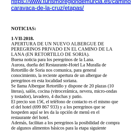
https://www.turismoregiondemurcia.es/camino
caravaca-de-la-cruz/etapas/
NOTICIAS:
1-VII-2018.
APERTURA DE UN NUEVO ALBERGUE DE
PEREGRINOS PRIVADO EN EL CAMINO DE LA
LANA (EN RETORTILLO DE SORIA).
Buena noticia para los peregrinos de la Lana.
Aurora, dueña del Restaurante-Hotel La Muralla de
Retortillo de Soria nos comunica, para general
conocimiento, la reciente apertura de un albergue de
peregrinos en esta localidad soriana.
Se llama Albergue Retortillo y dispone de 20 plazas (10
literas), salón, cocina (vitrocerámica, nevera, micro-ondas
y tostador), lavadero, 4 duchas y patio.
El precio son 15€, el teléfono de contacto es el mismo que
el del hotel (699 867 933) y a los peregrinos que se
hospeden aquí se les da la opción de menú en el
restaurante del hotel.
Además, facilitan a los peregrinos la posibilidad de compra
de algunos alimentos básicos para la etapa siguiente